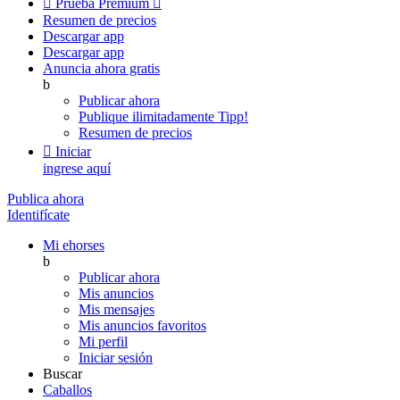

Prueba Premium

Resumen de precios
Descargar app
Descargar app
Anuncia ahora gratis
b
Publicar ahora
Publique ilimitadamente
Tipp!
Resumen de precios

Iniciar
ingrese aquí
Publica ahora
Identifícate
Mi ehorses
b
Publicar ahora
Mis anuncios
Mis mensajes
Mis anuncios favoritos
Mi perfil
Iniciar sesión
Buscar
Caballos