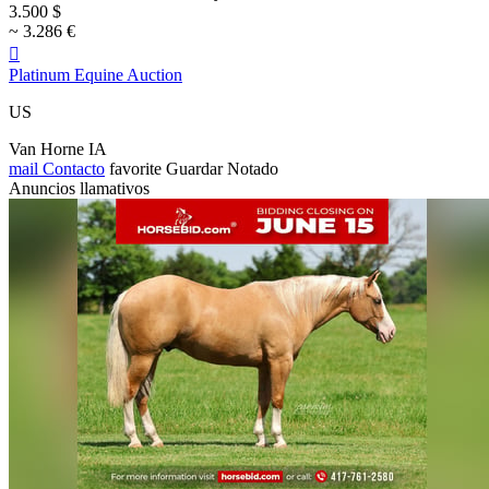
3.500 $
~ 3.286 €

Platinum Equine Auction
US
Van Horne IA
mail
Contacto
favorite
Guardar
Notado
Anuncios llamativos