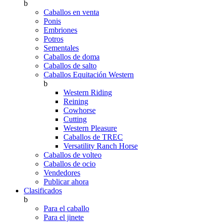
b
Caballos en venta
Ponis
Embriones
Potros
Sementales
Caballos de doma
Caballos de salto
Caballos Equitación Western
b
Western Riding
Reining
Cowhorse
Cutting
Western Pleasure
Caballos de TREC
Versatility Ranch Horse
Caballos de volteo
Caballos de ocio
Vendedores
Publicar ahora
Clasificados
b
Para el caballo
Para el jinete