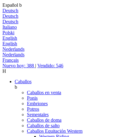
Español
b
Deutsch
Deutsch
Deutsch
Italiano
Polski
English
English
Nederlands
Nederlands
Français
Nuevo hoy: 388
|
Vendido: 546
H
Caballos
b
Caballos en venta
Ponis
Embriones
Potros
Sementales
Caballos de doma
Caballos de salto
Caballos Equitación Western
Western Riding