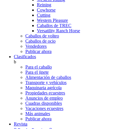
Reining
Cowhorse
Cutting
Western Pleasure
Caballos de TREC
Versatility Ranch Horse
Caballos de volteo
Caballos de ocio
Vendedores
Publicar ahora
Clasificados
b
Para el caballo
Para el jinete
Alimentación de caballos
Transporte y vehículos
Maquinaria agrícola
Propiedades ecuestres
Anuncios de empleo
Cuadras disponibles
Vacaciones ecuestres
Más animales
Publicar ahora
Revista