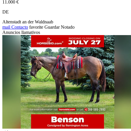
11.000 €
DE
Altenstadt an der Waldnaab
mail
Contacto
favorite
Guardar
Notado
Anuncios llamativos