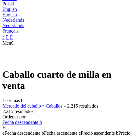
Polski
English
English
Nederlands
Nederlands
Français
c


Menú
Caballo cuarto de milla en
venta
Leer mas
b
Mercado del caballo
»
Caballos
»
2.215 resultados
2.215 resultados
Ordenar por
Fecha descendente
b
H
e
Fecha descendente
b
Fecha ascendente
e
Precio ascendente
b
Precio