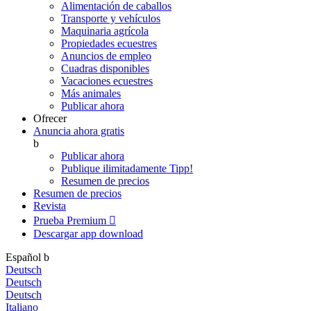
Alimentación de caballos
Transporte y vehículos
Maquinaria agrícola
Propiedades ecuestres
Anuncios de empleo
Cuadras disponibles
Vacaciones ecuestres
Más animales
Publicar ahora
Ofrecer
Anuncia ahora gratis
b
Publicar ahora
Publique ilimitadamente
Tipp!
Resumen de precios
Resumen de precios
Revista
Prueba Premium

Descargar app
download
Español
b
Deutsch
Deutsch
Deutsch
Italiano