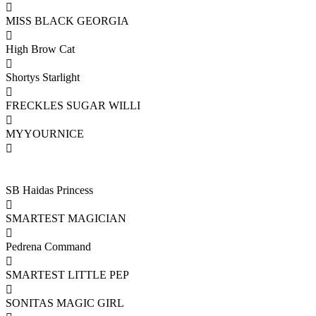

MISS BLACK GEORGIA

High Brow Cat

Shortys Starlight

FRECKLES SUGAR WILLI

MYYOURNICE

SB Haidas Princess

SMARTEST MAGICIAN

Pedrena Command

SMARTEST LITTLE PEP

SONITAS MAGIC GIRL