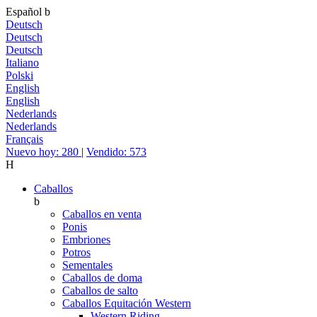
Español
b
Deutsch
Deutsch
Deutsch
Italiano
Polski
English
English
Nederlands
Nederlands
Français
Nuevo hoy: 280
|
Vendido: 573
H
Caballos
b
Caballos en venta
Ponis
Embriones
Potros
Sementales
Caballos de doma
Caballos de salto
Caballos Equitación Western
Western Riding