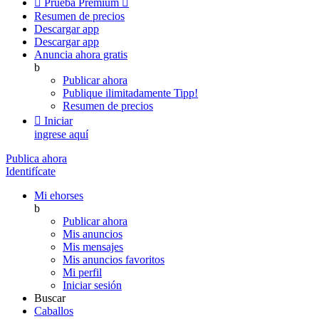

Prueba Premium

Resumen de precios
Descargar app
Descargar app
Anuncia ahora gratis
b
Publicar ahora
Publique ilimitadamente
Tipp!
Resumen de precios

Iniciar
ingrese aquí
Publica ahora
Identifícate
Mi ehorses
b
Publicar ahora
Mis anuncios
Mis mensajes
Mis anuncios favoritos
Mi perfil
Iniciar sesión
Buscar
Caballos