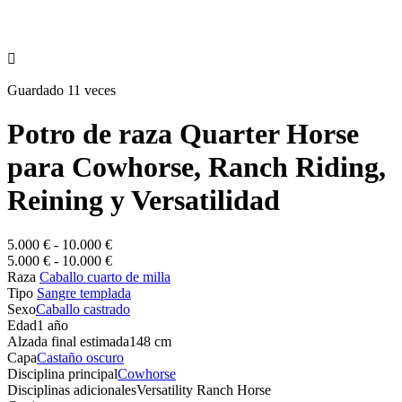

Guardado 11 veces
Potro de raza Quarter Horse
para Cowhorse, Ranch Riding,
Reining y Versatilidad
5.000 € - 10.000 €
5.000 € - 10.000 €
Raza
Caballo cuarto de milla
Tipo
Sangre templada
Sexo
Caballo castrado
Edad
1 año
Alzada final estimada
148 cm
Capa
Castaño oscuro
Disciplina principal
Cowhorse
Disciplinas adicionales
Versatility Ranch Horse