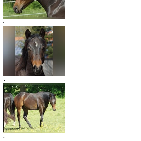
~
~
~