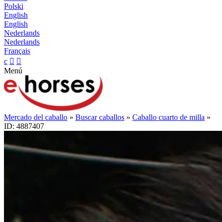
Polski
English
English
Nederlands
Nederlands
Français
c


Menú
Mercado del caballo
»
Buscar caballos
»
Caballo cuarto de milla
»
ID: 4887407