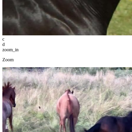
c
d
zoom_in
Zoom