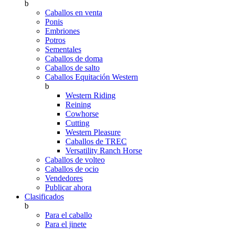
b
Caballos en venta
Ponis
Embriones
Potros
Sementales
Caballos de doma
Caballos de salto
Caballos Equitación Western
b
Western Riding
Reining
Cowhorse
Cutting
Western Pleasure
Caballos de TREC
Versatility Ranch Horse
Caballos de volteo
Caballos de ocio
Vendedores
Publicar ahora
Clasificados
b
Para el caballo
Para el jinete