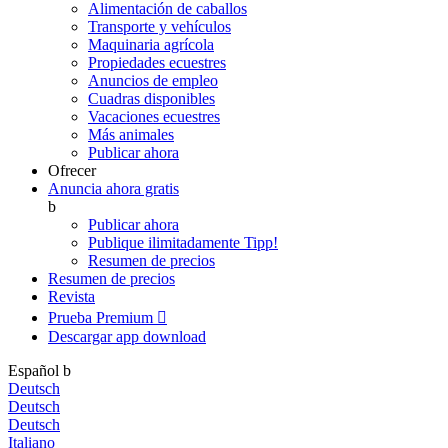
Alimentación de caballos
Transporte y vehículos
Maquinaria agrícola
Propiedades ecuestres
Anuncios de empleo
Cuadras disponibles
Vacaciones ecuestres
Más animales
Publicar ahora
Ofrecer
Anuncia ahora gratis
b
Publicar ahora
Publique ilimitadamente
Tipp!
Resumen de precios
Resumen de precios
Revista
Prueba Premium

Descargar app
download
Español
b
Deutsch
Deutsch
Deutsch
Italiano