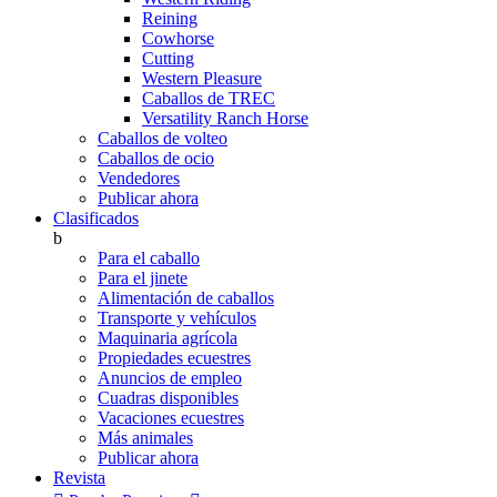
Reining
Cowhorse
Cutting
Western Pleasure
Caballos de TREC
Versatility Ranch Horse
Caballos de volteo
Caballos de ocio
Vendedores
Publicar ahora
Clasificados
b
Para el caballo
Para el jinete
Alimentación de caballos
Transporte y vehículos
Maquinaria agrícola
Propiedades ecuestres
Anuncios de empleo
Cuadras disponibles
Vacaciones ecuestres
Más animales
Publicar ahora
Revista