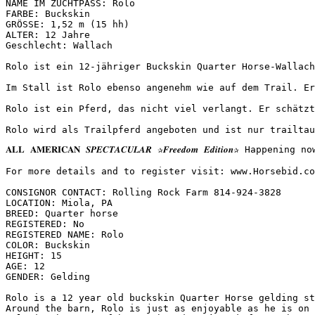
NAME IM ZUCHTPASS: Rolo  

FARBE: Buckskin  

GRÖSSE: 1,52 m (15 hh)  

ALTER: 12 Jahre  

Geschlecht: Wallach

Rolo ist ein 12-jähriger Buckskin Quarter Horse-Wallach
Im Stall ist Rolo ebenso angenehm wie auf dem Trail. Er
Rolo ist ein Pferd, das nicht viel verlangt. Er schätzt
Rolo wird als Trailpferd angeboten und ist nur trailtau
𝐀𝐋𝐋 𝐀𝐌𝐄𝐑𝐈𝐂𝐀𝐍 𝑺𝑷𝑬𝑪𝑻𝑨𝑪𝑼𝑳𝑨𝑹 ✰𝑭𝒓𝒆𝒆𝒅𝒐𝒎 𝑬𝒅𝒊𝒕
For more details and to register visit: www.Horsebid.co
CONSIGNOR CONTACT: Rolling Rock Farm 814-924-3828

LOCATION: Miola, PA

BREED: Quarter horse

REGISTERED: No

REGISTERED NAME: Rolo

COLOR: Buckskin

HEIGHT: 15

AGE: 12

GENDER: Gelding

Rolo is a 12 year old buckskin Quarter Horse gelding st
Around the barn, Rolo is just as enjoyable as he is on 