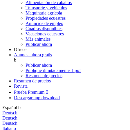
Alimentación de caballos
Transporte y vehículos
Maquinaria agrícola
Propiedades ecuestres
Anuncios de empleo
Cuadras disponibles
Vacaciones ecuestres
Más animales
Publicar ahora
Ofrecer
Anuncia ahora gratis
b
Publicar ahora
Publique ilimitadamente
Tipp!
Resumen de precios
Resumen de precios
Revista
Prueba Premium

Descargar app
download
Español
b
Deutsch
Deutsch
Deutsch
Italiano