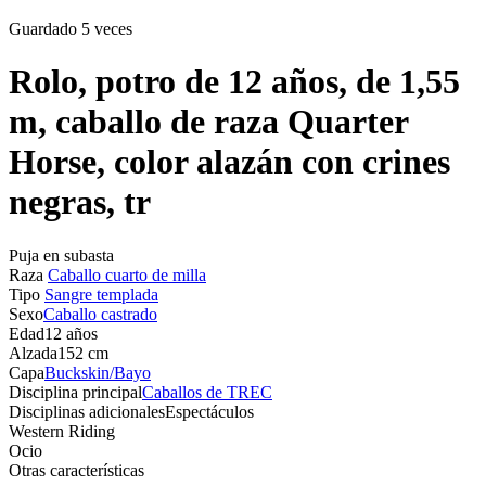
Guardado 5 veces
Rolo, potro de 12 años, de 1,55
m, caballo de raza Quarter
Horse, color alazán con crines
negras, tr
Puja en subasta
Raza
Caballo cuarto de milla
Tipo
Sangre templada
Sexo
Caballo castrado
Edad
12 años
Alzada
152 cm
Capa
Buckskin/Bayo
Disciplina principal
Caballos de TREC
Disciplinas adicionales
Espectáculos
Western Riding
Ocio
Otras características