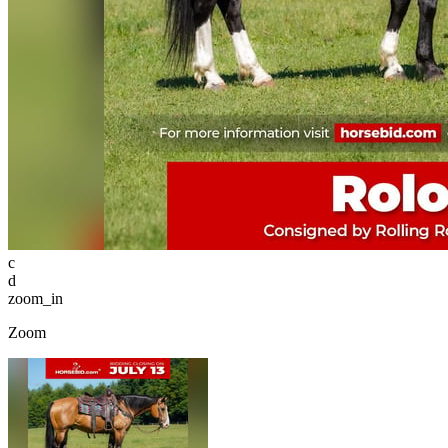
c
d
zoom_in
Zoom