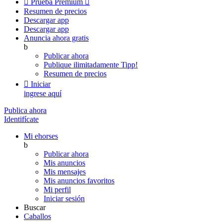

Prueba Premium

Resumen de precios
Descargar app
Descargar app
Anuncia ahora gratis
b
Publicar ahora
Publique ilimitadamente
Tipp!
Resumen de precios

Iniciar
ingrese aquí
Publica ahora
Identifícate
Mi ehorses
b
Publicar ahora
Mis anuncios
Mis mensajes
Mis anuncios favoritos
Mi perfil
Iniciar sesión
Buscar
Caballos