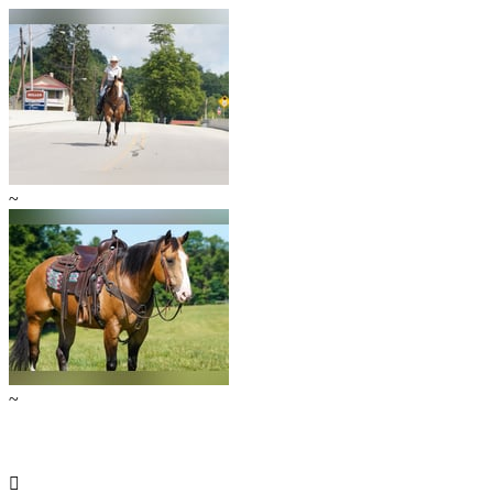
~
~
