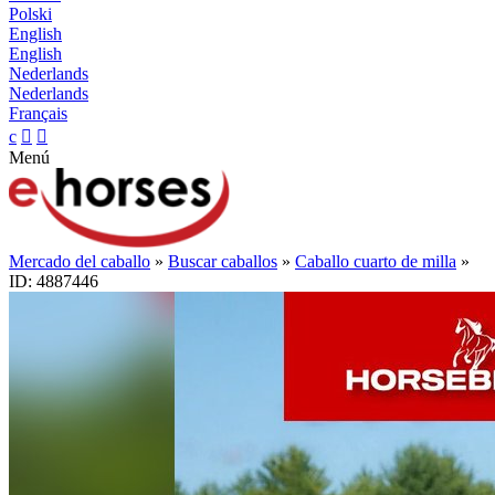
Polski
English
English
Nederlands
Nederlands
Français
c


Menú
Mercado del caballo
»
Buscar caballos
»
Caballo cuarto de milla
»
ID: 4887446