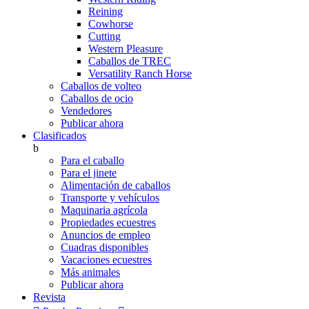
Reining
Cowhorse
Cutting
Western Pleasure
Caballos de TREC
Versatility Ranch Horse
Caballos de volteo
Caballos de ocio
Vendedores
Publicar ahora
Clasificados
b
Para el caballo
Para el jinete
Alimentación de caballos
Transporte y vehículos
Maquinaria agrícola
Propiedades ecuestres
Anuncios de empleo
Cuadras disponibles
Vacaciones ecuestres
Más animales
Publicar ahora
Revista