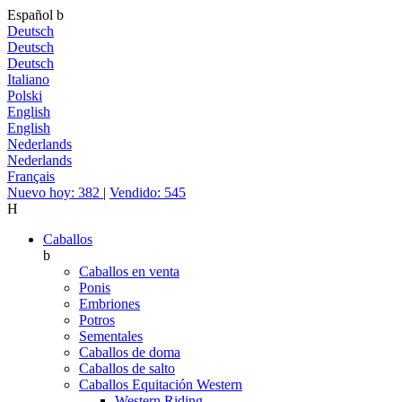
Español
b
Deutsch
Deutsch
Deutsch
Italiano
Polski
English
English
Nederlands
Nederlands
Français
Nuevo hoy: 382
|
Vendido: 545
H
Caballos
b
Caballos en venta
Ponis
Embriones
Potros
Sementales
Caballos de doma
Caballos de salto
Caballos Equitación Western
Western Riding