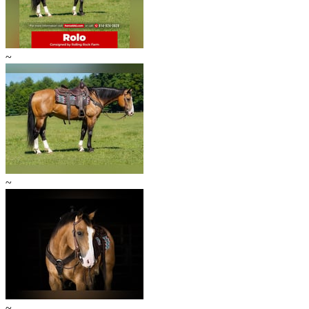
~
~
~