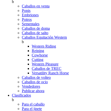
b
Caballos en venta
Ponis
Embriones
Potros
Sementales
Caballos de doma
Caballos de salto
Caballos Equitación Western
b
Western Riding
Reining
Cowhorse
Cutting
Western Pleasure
Caballos de TREC
Versatility Ranch Horse
Caballos de volteo
Caballos de ocio
Vendedores
Publicar ahora
Clasificados
b
Para el caballo
Para el jinete