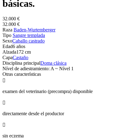
básicas.
32.000 €
32.000 €
Raza
Baden-Wurtemberger
Tipo
Sangre templada
Sexo
Caballo castrado
Edad
6 años
Alzada
172 cm
Capa
Castaño
Disciplina principal
Doma clásica
Nível de adiestramiento: A ~ Nível 1
Otras características

examen del veterinario (precompra) disponible

directamente desde el productor

sin eczema