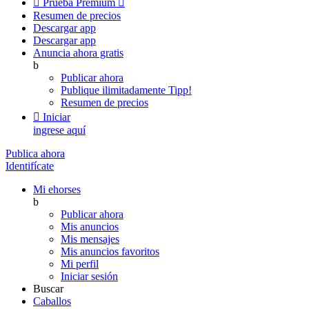

Prueba Premium

Resumen de precios
Descargar app
Descargar app
Anuncia ahora gratis
b
Publicar ahora
Publique ilimitadamente
Tipp!
Resumen de precios

Iniciar
ingrese aquí
Publica ahora
Identifícate
Mi ehorses
b
Publicar ahora
Mis anuncios
Mis mensajes
Mis anuncios favoritos
Mi perfil
Iniciar sesión
Buscar
Caballos