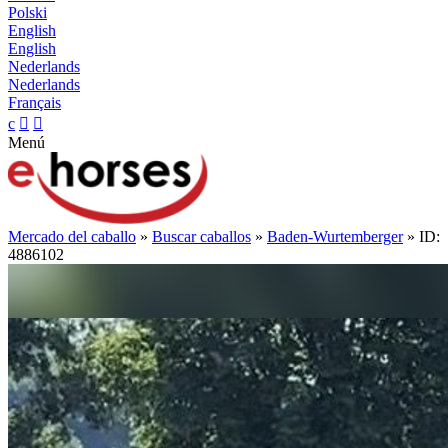
Polski
English
English
Nederlands
Nederlands
Français
c


Menú
Mercado del caballo
»
Buscar caballos
»
Baden-Wurtemberger
» ID:
4886102