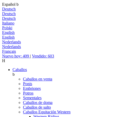
Español
b
Deutsch
Deutsch
Deutsch
Italiano
Polski
English
English
Nederlands
Nederlands
Français
Nuevo hoy: 409
|
Vendido: 603
H
Caballos
b
Caballos en venta
Ponis
Embriones
Potros
Sementales
Caballos de doma
Caballos de salto
Caballos Equitación Western
Western Riding