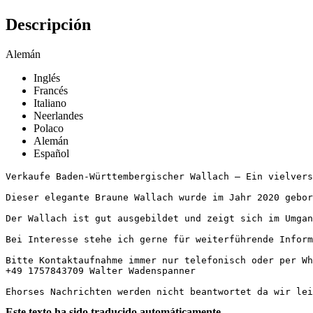
Descripción
Alemán
Inglés
Francés
Italiano
Neerlandes
Polaco
Alemán
Español
Verkaufe Baden-Württembergischer Wallach – Ein vielverspr
Dieser elegante Braune Wallach wurde im Jahr 2020 gebor
Der Wallach ist gut ausgebildet und zeigt sich im Umgan
Bei Interesse stehe ich gerne für weiterführende Informa
Bitte Kontaktaufnahme immer nur telefonisch oder per Wha
+49 1757843709 Walter Wadenspanner

Ehorses Nachrichten werden nicht beantwortet da wir lei
Este texto ha sido traducido automáticamente.