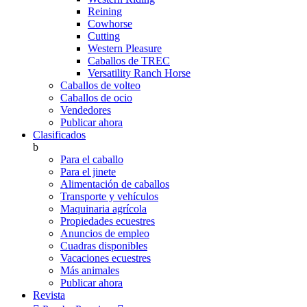
Reining
Cowhorse
Cutting
Western Pleasure
Caballos de TREC
Versatility Ranch Horse
Caballos de volteo
Caballos de ocio
Vendedores
Publicar ahora
Clasificados
b
Para el caballo
Para el jinete
Alimentación de caballos
Transporte y vehículos
Maquinaria agrícola
Propiedades ecuestres
Anuncios de empleo
Cuadras disponibles
Vacaciones ecuestres
Más animales
Publicar ahora
Revista