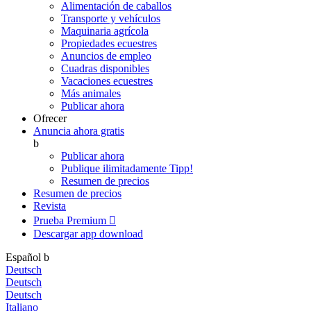
Alimentación de caballos
Transporte y vehículos
Maquinaria agrícola
Propiedades ecuestres
Anuncios de empleo
Cuadras disponibles
Vacaciones ecuestres
Más animales
Publicar ahora
Ofrecer
Anuncia ahora gratis
b
Publicar ahora
Publique ilimitadamente
Tipp!
Resumen de precios
Resumen de precios
Revista
Prueba Premium

Descargar app
download
Español
b
Deutsch
Deutsch
Deutsch
Italiano