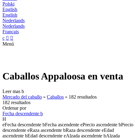
Polski
English
English
Nederlands
Nederlands
Français
c


Menú
Caballos Appaloosa en venta
Leer mas
b
Mercado del caballo
»
Caballos
»
182 resultados
182 resultados
Ordenar por
Fecha descendente
b
H
e
Fecha descendente
b
Fecha ascendente
e
Precio ascendente
b
Precio
descendente
e
Raza ascendente
b
Raza descendente
e
Edad
ascendente
b
Edad descendente
e
Alzada ascendente
b
Alzada