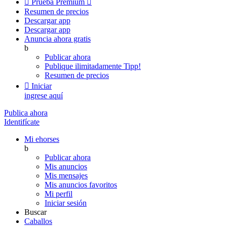

Prueba Premium

Resumen de precios
Descargar app
Descargar app
Anuncia ahora gratis
b
Publicar ahora
Publique ilimitadamente
Tipp!
Resumen de precios

Iniciar
ingrese aquí
Publica ahora
Identifícate
Mi ehorses
b
Publicar ahora
Mis anuncios
Mis mensajes
Mis anuncios favoritos
Mi perfil
Iniciar sesión
Buscar
Caballos