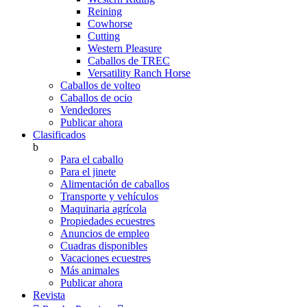
Reining
Cowhorse
Cutting
Western Pleasure
Caballos de TREC
Versatility Ranch Horse
Caballos de volteo
Caballos de ocio
Vendedores
Publicar ahora
Clasificados
b
Para el caballo
Para el jinete
Alimentación de caballos
Transporte y vehículos
Maquinaria agrícola
Propiedades ecuestres
Anuncios de empleo
Cuadras disponibles
Vacaciones ecuestres
Más animales
Publicar ahora
Revista