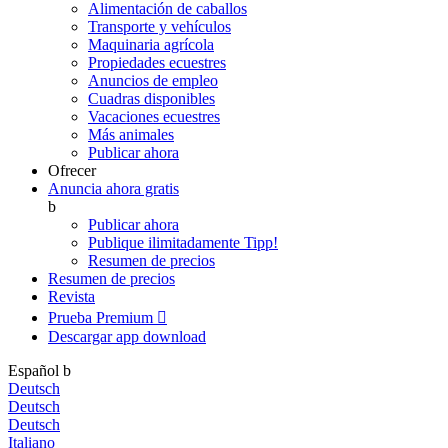
Alimentación de caballos
Transporte y vehículos
Maquinaria agrícola
Propiedades ecuestres
Anuncios de empleo
Cuadras disponibles
Vacaciones ecuestres
Más animales
Publicar ahora
Ofrecer
Anuncia ahora gratis
b
Publicar ahora
Publique ilimitadamente
Tipp!
Resumen de precios
Resumen de precios
Revista
Prueba Premium

Descargar app
download
Español
b
Deutsch
Deutsch
Deutsch
Italiano