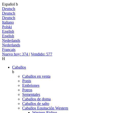
Español
b
Deutsch
Deutsch
Deutsch
Italiano
Polski
English
English
Nederlands
Nederlands
Français
Nuevo hoy: 374
|
Vendido: 577
H
Caballos
b
Caballos en venta
Ponis
Embriones
Potros
Sementales
Caballos de doma
Caballos de salto
Caballos Equitación Western
Western Riding