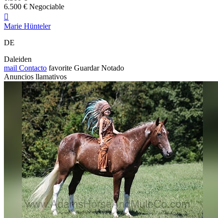
6.500 € Negociable

Marie Hünteler
DE
Daleiden
mail
Contacto
favorite
Guardar
Notado
Anuncios llamativos