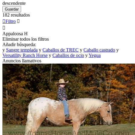
descendente
Guardar
182 resultados

Filtro


Appaloosa
H
Eliminar todos los filtros
Añadir búsqueda:
y
Sangre templada
y
Caballos de TREC
y
Caballo castrado
y
Versatility Ranch Horse
y
Caballos de ocio
y
Yegua
Anuncios llamativos