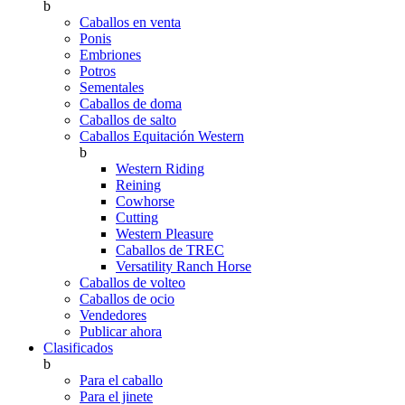
b
Caballos en venta
Ponis
Embriones
Potros
Sementales
Caballos de doma
Caballos de salto
Caballos Equitación Western
b
Western Riding
Reining
Cowhorse
Cutting
Western Pleasure
Caballos de TREC
Versatility Ranch Horse
Caballos de volteo
Caballos de ocio
Vendedores
Publicar ahora
Clasificados
b
Para el caballo
Para el jinete