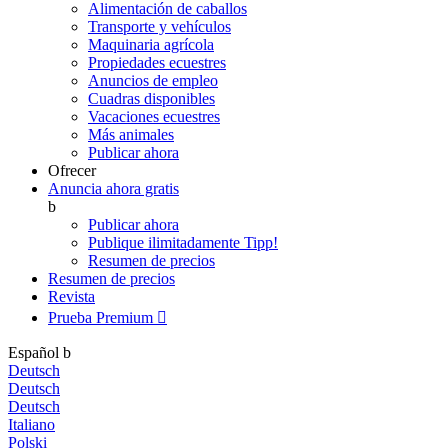
Alimentación de caballos
Transporte y vehículos
Maquinaria agrícola
Propiedades ecuestres
Anuncios de empleo
Cuadras disponibles
Vacaciones ecuestres
Más animales
Publicar ahora
Ofrecer
Anuncia ahora gratis
b
Publicar ahora
Publique ilimitadamente
Tipp!
Resumen de precios
Resumen de precios
Revista
Prueba Premium

Español
b
Deutsch
Deutsch
Deutsch
Italiano
Polski