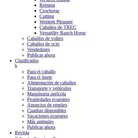
Reining
Cowhorse
Cutting
Western Pleasure
Caballos de TREC
Versatility Ranch Horse
Caballos de volteo
Caballos de ocio
Vendedores
Publicar ahora
Clasificados
b
Para el caballo
Para el jinete
Alimentación de caballos
Transporte y vehículos
Maquinaria agrícola
Propiedades ecuestres
Anuncios de empleo
Cuadras disponibles
Vacaciones ecuestres
Más animales
Publicar ahora
Revista