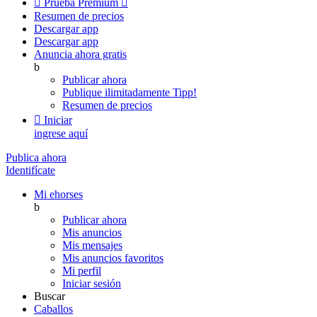

Prueba Premium

Resumen de precios
Descargar app
Descargar app
Anuncia ahora gratis
b
Publicar ahora
Publique ilimitadamente
Tipp!
Resumen de precios

Iniciar
ingrese aquí
Publica ahora
Identifícate
Mi ehorses
b
Publicar ahora
Mis anuncios
Mis mensajes
Mis anuncios favoritos
Mi perfil
Iniciar sesión
Buscar
Caballos