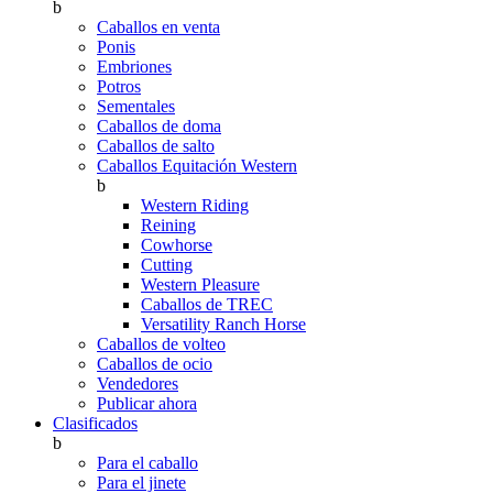
b
Caballos en venta
Ponis
Embriones
Potros
Sementales
Caballos de doma
Caballos de salto
Caballos Equitación Western
b
Western Riding
Reining
Cowhorse
Cutting
Western Pleasure
Caballos de TREC
Versatility Ranch Horse
Caballos de volteo
Caballos de ocio
Vendedores
Publicar ahora
Clasificados
b
Para el caballo
Para el jinete