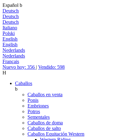
Español
b
Deutsch
Deutsch
Deutsch
Italiano
Polski
English
English
Nederlands
Nederlands
Français
Nuevo hoy: 356
|
Vendido: 598
H
Caballos
b
Caballos en venta
Ponis
Embriones
Potros
Sementales
Caballos de doma
Caballos de salto
Caballos Equitación Western
Western Riding