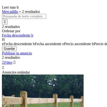
Leer mas
b
Mercadillo
»
2 resultados

2 resultados
Ordenar por
Fecha descendente
b
H
e
Fecha descendente
b
Fecha ascendente
e
Precio ascendente
b
Precio d
Guardar
Publique tu anuncio
2 resultados

Filtro


Anuncios estándar