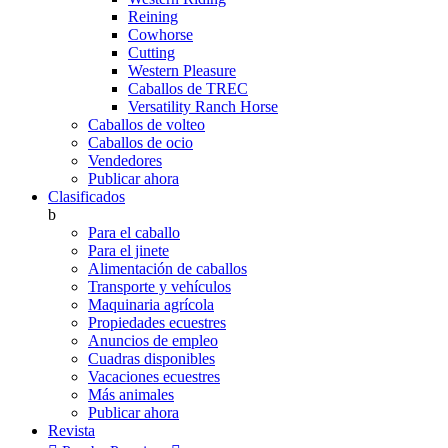
Reining
Cowhorse
Cutting
Western Pleasure
Caballos de TREC
Versatility Ranch Horse
Caballos de volteo
Caballos de ocio
Vendedores
Publicar ahora
Clasificados
b
Para el caballo
Para el jinete
Alimentación de caballos
Transporte y vehículos
Maquinaria agrícola
Propiedades ecuestres
Anuncios de empleo
Cuadras disponibles
Vacaciones ecuestres
Más animales
Publicar ahora
Revista