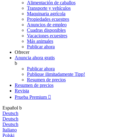
Alimentación de caballos
Transporte y vehículos
Maquinaria agrícola
Propiedades ecuestres
Anuncios de empleo
Cuadras disponibles
Vacaciones ecuestres
Más animales
Publicar ahora
Ofrecer
Anuncia ahora gratis
b
Publicar ahora
Publique ilimitadamente
Tipp!
Resumen de precios
Resumen de precios
Revista
Prueba Premium

Español
b
Deutsch
Deutsch
Deutsch
Italiano
Polski