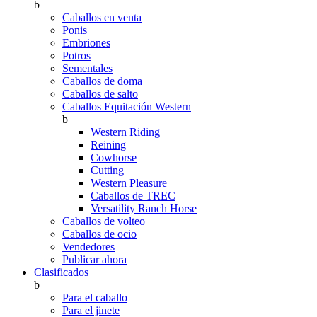
b
Caballos en venta
Ponis
Embriones
Potros
Sementales
Caballos de doma
Caballos de salto
Caballos Equitación Western
b
Western Riding
Reining
Cowhorse
Cutting
Western Pleasure
Caballos de TREC
Versatility Ranch Horse
Caballos de volteo
Caballos de ocio
Vendedores
Publicar ahora
Clasificados
b
Para el caballo
Para el jinete