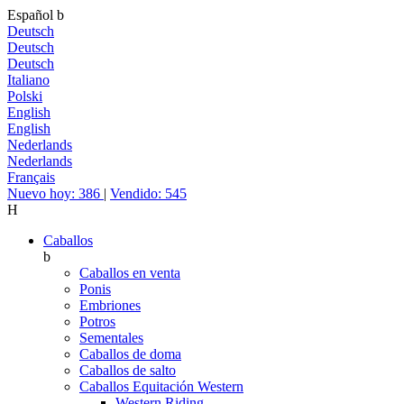
Español
b
Deutsch
Deutsch
Deutsch
Italiano
Polski
English
English
Nederlands
Nederlands
Français
Nuevo hoy: 386
|
Vendido: 545
H
Caballos
b
Caballos en venta
Ponis
Embriones
Potros
Sementales
Caballos de doma
Caballos de salto
Caballos Equitación Western
Western Riding