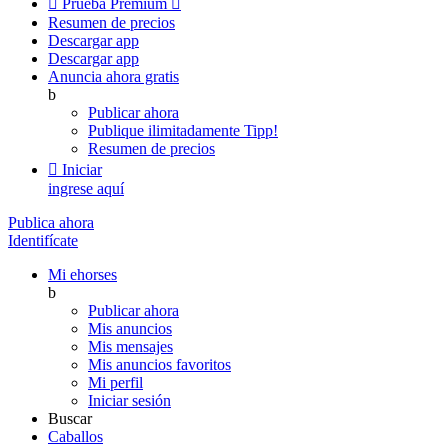

Prueba Premium

Resumen de precios
Descargar app
Descargar app
Anuncia ahora gratis
b
Publicar ahora
Publique ilimitadamente
Tipp!
Resumen de precios

Iniciar
ingrese aquí
Publica ahora
Identifícate
Mi ehorses
b
Publicar ahora
Mis anuncios
Mis mensajes
Mis anuncios favoritos
Mi perfil
Iniciar sesión
Buscar
Caballos