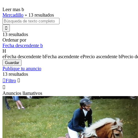
Leer mas
b
Mercadillo
»
13 resultados

13 resultados
Ordenar por
Fecha descendente
b
H
e
Fecha descendente
b
Fecha ascendente
e
Precio ascendente
b
Precio d
Guardar
Publique tu anuncio
13 resultados

Filtro


Anuncios llamativos