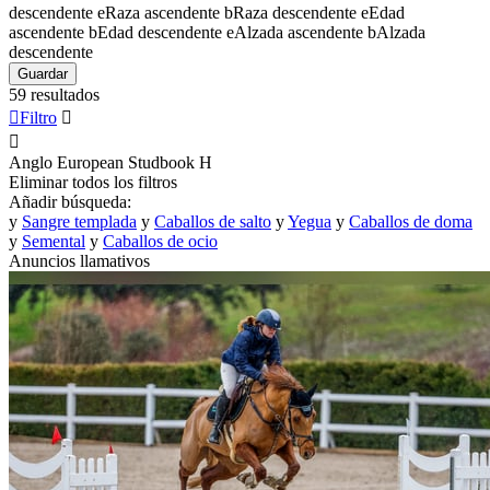
descendente
e
Raza ascendente
b
Raza descendente
e
Edad
ascendente
b
Edad descendente
e
Alzada ascendente
b
Alzada
descendente
Guardar
59 resultados

Filtro


Anglo European Studbook
H
Eliminar todos los filtros
Añadir búsqueda:
y
Sangre templada
y
Caballos de salto
y
Yegua
y
Caballos de doma
y
Semental
y
Caballos de ocio
Anuncios llamativos