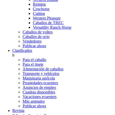
Reining
Cowhorse
Cutting
Western Pleasure
Caballos de TREC
Versatility Ranch Horse
Caballos de volteo
Caballos de ocio
Vendedores
Publicar ahora
Clasificados
b
Para el caballo
Para el jinete
Alimentación de caballos
Transporte y vehículos
Maquinaria agrícola
Propiedades ecuestres
Anuncios de empleo
Cuadras disponibles
Vacaciones ecuestres
Más animales
Publicar ahora
Revista