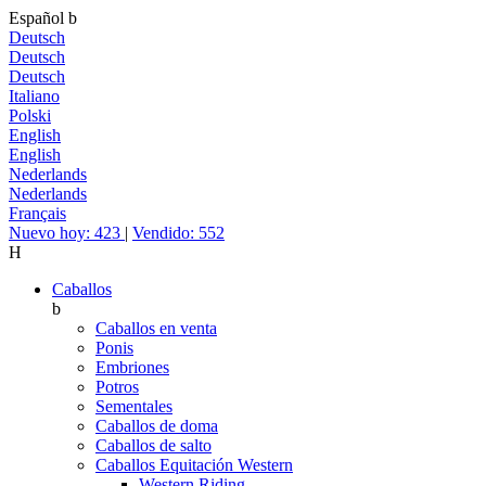
Español
b
Deutsch
Deutsch
Deutsch
Italiano
Polski
English
English
Nederlands
Nederlands
Français
Nuevo hoy: 423
|
Vendido: 552
H
Caballos
b
Caballos en venta
Ponis
Embriones
Potros
Sementales
Caballos de doma
Caballos de salto
Caballos Equitación Western
Western Riding