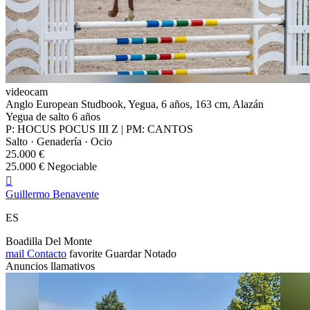
videocam
Anglo European Studbook, Yegua, 6 años, 163 cm, Alazán
Yegua de salto 6 años
P: HOCUS POCUS III Z | PM: CANTOS
Salto · Genadería · Ocio
25.000 €
25.000 € Negociable

Guillermo Benavente
ES
Boadilla Del Monte
mail
Contacto
favorite
Guardar
Notado
Anuncios llamativos