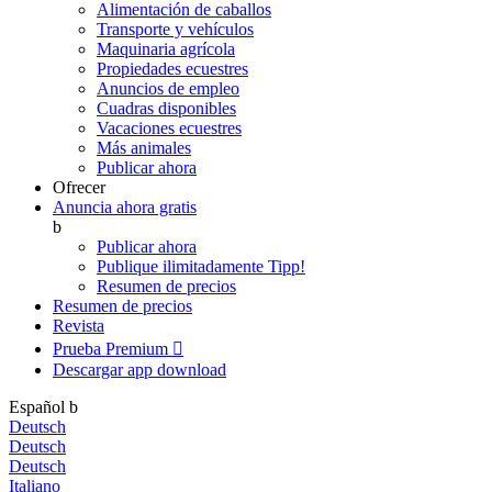
Alimentación de caballos
Transporte y vehículos
Maquinaria agrícola
Propiedades ecuestres
Anuncios de empleo
Cuadras disponibles
Vacaciones ecuestres
Más animales
Publicar ahora
Ofrecer
Anuncia ahora gratis
b
Publicar ahora
Publique ilimitadamente
Tipp!
Resumen de precios
Resumen de precios
Revista
Prueba Premium

Descargar app
download
Español
b
Deutsch
Deutsch
Deutsch
Italiano