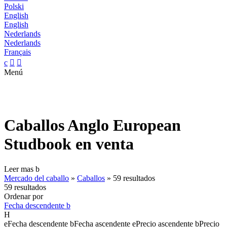
Polski
English
English
Nederlands
Nederlands
Français
c


Menú
Caballos Anglo European
Studbook en venta
Leer mas
b
Mercado del caballo
»
Caballos
»
59 resultados
59 resultados
Ordenar por
Fecha descendente
b
H
e
Fecha descendente
b
Fecha ascendente
e
Precio ascendente
b
Precio