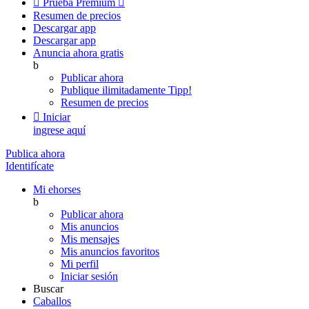

Prueba Premium

Resumen de precios
Descargar app
Descargar app
Anuncia ahora gratis
b
Publicar ahora
Publique ilimitadamente
Tipp!
Resumen de precios

Iniciar
ingrese aquí
Publica ahora
Identifícate
Mi ehorses
b
Publicar ahora
Mis anuncios
Mis mensajes
Mis anuncios favoritos
Mi perfil
Iniciar sesión
Buscar
Caballos