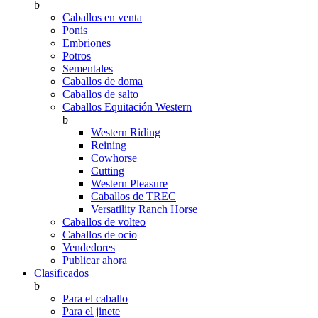
b
Caballos en venta
Ponis
Embriones
Potros
Sementales
Caballos de doma
Caballos de salto
Caballos Equitación Western
b
Western Riding
Reining
Cowhorse
Cutting
Western Pleasure
Caballos de TREC
Versatility Ranch Horse
Caballos de volteo
Caballos de ocio
Vendedores
Publicar ahora
Clasificados
b
Para el caballo
Para el jinete