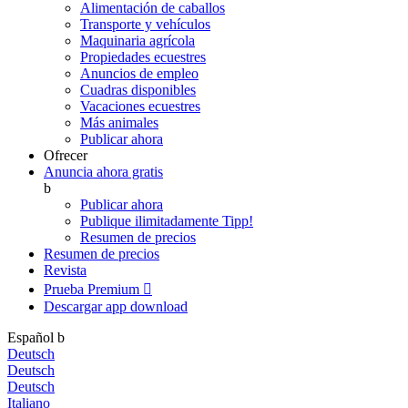
Alimentación de caballos
Transporte y vehículos
Maquinaria agrícola
Propiedades ecuestres
Anuncios de empleo
Cuadras disponibles
Vacaciones ecuestres
Más animales
Publicar ahora
Ofrecer
Anuncia ahora gratis
b
Publicar ahora
Publique ilimitadamente
Tipp!
Resumen de precios
Resumen de precios
Revista
Prueba Premium

Descargar app
download
Español
b
Deutsch
Deutsch
Deutsch
Italiano