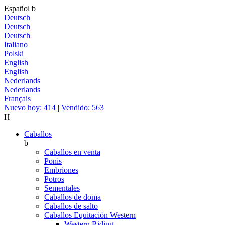
Español
b
Deutsch
Deutsch
Deutsch
Italiano
Polski
English
English
Nederlands
Nederlands
Français
Nuevo hoy: 414
|
Vendido: 563
H
Caballos
b
Caballos en venta
Ponis
Embriones
Potros
Sementales
Caballos de doma
Caballos de salto
Caballos Equitación Western
Western Riding