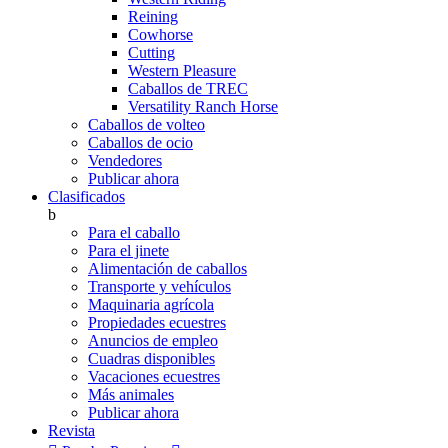
Reining
Cowhorse
Cutting
Western Pleasure
Caballos de TREC
Versatility Ranch Horse
Caballos de volteo
Caballos de ocio
Vendedores
Publicar ahora
Clasificados
b
Para el caballo
Para el jinete
Alimentación de caballos
Transporte y vehículos
Maquinaria agrícola
Propiedades ecuestres
Anuncios de empleo
Cuadras disponibles
Vacaciones ecuestres
Más animales
Publicar ahora
Revista