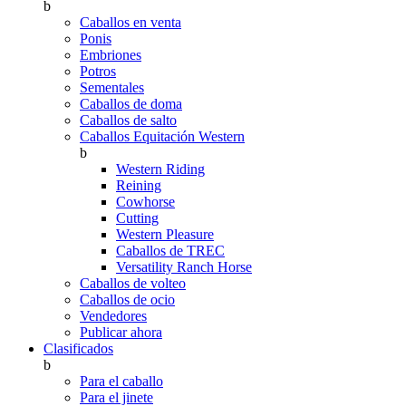
b
Caballos en venta
Ponis
Embriones
Potros
Sementales
Caballos de doma
Caballos de salto
Caballos Equitación Western
b
Western Riding
Reining
Cowhorse
Cutting
Western Pleasure
Caballos de TREC
Versatility Ranch Horse
Caballos de volteo
Caballos de ocio
Vendedores
Publicar ahora
Clasificados
b
Para el caballo
Para el jinete