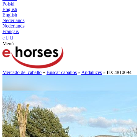
Polski
English
English
Nederlands
Nederlands
Français
c


Menú
Mercado del caballo
»
Buscar caballos
»
Andaluces
» ID: 4810694