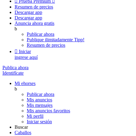

Prueba Premium

Resumen de precios
Descargar app
Descargar app
Anuncia ahora gratis
b
Publicar ahora
Publique ilimitadamente
Tipp!
Resumen de precios

Iniciar
ingrese aquí
Publica ahora
Identifícate
Mi ehorses
b
Publicar ahora
Mis anuncios
Mis mensajes
Mis anuncios favoritos
Mi perfil
Iniciar sesión
Buscar
Caballos