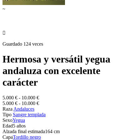
~

Guardado 124 veces
Hermosa y versátil yegua
andaluza con excelente
carácter
5.000 € - 10.000 €
5.000 € - 10.000 €
Raza
Andaluces
Tipo
Sangre templada
Sexo
Yegua
Edad
5 años
Alzada final estimada
164 cm
Capa
Tordillo negro