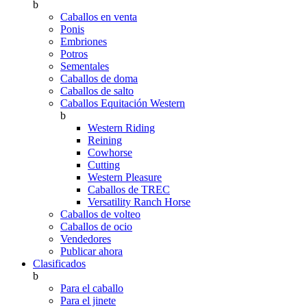
b
Caballos en venta
Ponis
Embriones
Potros
Sementales
Caballos de doma
Caballos de salto
Caballos Equitación Western
b
Western Riding
Reining
Cowhorse
Cutting
Western Pleasure
Caballos de TREC
Versatility Ranch Horse
Caballos de volteo
Caballos de ocio
Vendedores
Publicar ahora
Clasificados
b
Para el caballo
Para el jinete