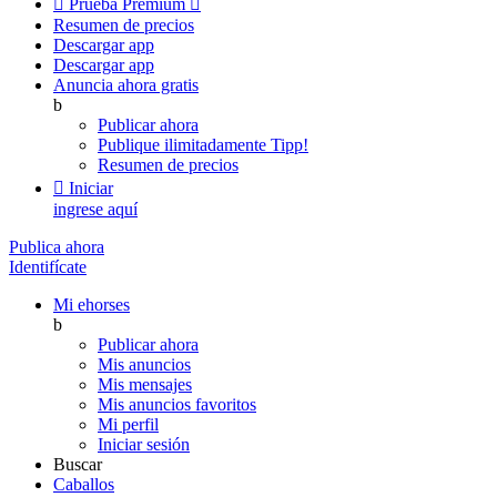

Prueba Premium

Resumen de precios
Descargar app
Descargar app
Anuncia ahora gratis
b
Publicar ahora
Publique ilimitadamente
Tipp!
Resumen de precios

Iniciar
ingrese aquí
Publica ahora
Identifícate
Mi ehorses
b
Publicar ahora
Mis anuncios
Mis mensajes
Mis anuncios favoritos
Mi perfil
Iniciar sesión
Buscar
Caballos