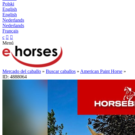
Polski
English
English
Nederlands
Nederlands
Français
c


Menú
Mercado del caballo
»
Buscar caballos
»
American Paint Horse
»
ID: 4888064