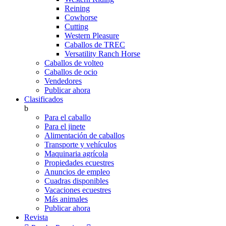
Reining
Cowhorse
Cutting
Western Pleasure
Caballos de TREC
Versatility Ranch Horse
Caballos de volteo
Caballos de ocio
Vendedores
Publicar ahora
Clasificados
b
Para el caballo
Para el jinete
Alimentación de caballos
Transporte y vehículos
Maquinaria agrícola
Propiedades ecuestres
Anuncios de empleo
Cuadras disponibles
Vacaciones ecuestres
Más animales
Publicar ahora
Revista