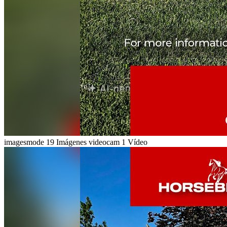
imagesmode
19 Imágenes
videocam
1 Vídeo