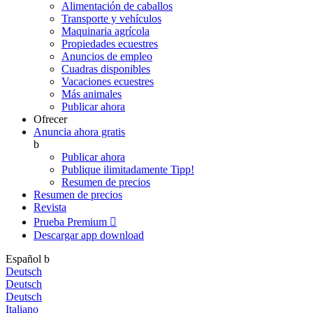
Alimentación de caballos
Transporte y vehículos
Maquinaria agrícola
Propiedades ecuestres
Anuncios de empleo
Cuadras disponibles
Vacaciones ecuestres
Más animales
Publicar ahora
Ofrecer
Anuncia ahora gratis
b
Publicar ahora
Publique ilimitadamente
Tipp!
Resumen de precios
Resumen de precios
Revista
Prueba Premium

Descargar app
download
Español
b
Deutsch
Deutsch
Deutsch
Italiano