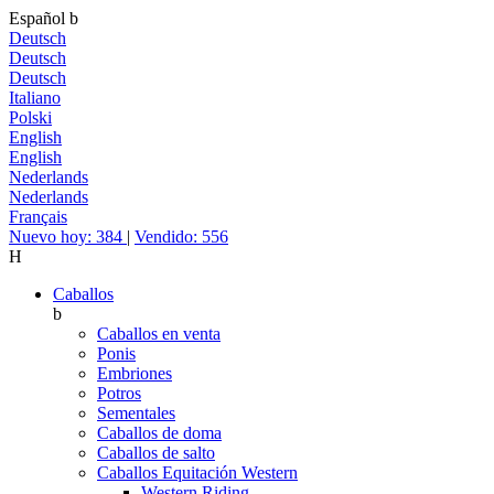
Español
b
Deutsch
Deutsch
Deutsch
Italiano
Polski
English
English
Nederlands
Nederlands
Français
Nuevo hoy: 384
|
Vendido: 556
H
Caballos
b
Caballos en venta
Ponis
Embriones
Potros
Sementales
Caballos de doma
Caballos de salto
Caballos Equitación Western
Western Riding