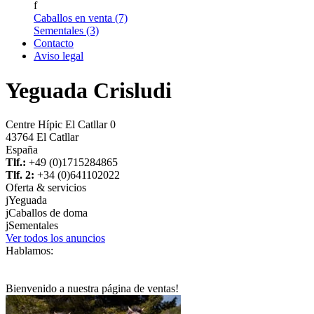
f
Caballos en venta (7)
Sementales (3)
Contacto
Aviso legal
Yeguada Crisludi
Centre Hípic El Catllar 0
43764 El Catllar
España
Tlf.:
+49 (0)1715284865
Tlf. 2:
+34 (0)641102022
Oferta & servicios
j
Yeguada
j
Caballos de doma
j
Sementales
Ver todos los anuncios
Hablamos:
Bienvenido a nuestra página de ventas!