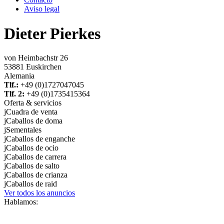
Aviso legal
Dieter Pierkes
von Heimbachstr 26
53881 Euskirchen
Alemania
Tlf.:
+49 (0)1727047045
Tlf. 2:
+49 (0)1735415364
Oferta & servicios
j
Cuadra de venta
j
Caballos de doma
j
Sementales
j
Caballos de enganche
j
Caballos de ocio
j
Caballos de carrera
j
Caballos de salto
j
Caballos de crianza
j
Caballos de raid
Ver todos los anuncios
Hablamos: