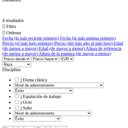
4 resultados

Filtro

Ordenar
Fecha (la más reciente primero)
Fecha (la más antigua primero)
Precio (el más bajo primero)
Precio (del más alto al más bajo)
Edad
(de menor a mayor)
Edad (de mayor a menor)
Altura de referencia
(de menor a mayor)
Altura de la estatura (de mayor a menor)
Disciplina
j
Doma clásica
j
Equitación de trabajo
j
Ocio
j
Salto