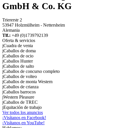
GmbH & Co. KG
Triererstr 2
53947 Holzmülheim - Nettersheim
Alemania
Tlf.:
+49 (0)1739792139
Oferta & servicios
j
Cuadra de venta
j
Caballos de doma
j
Caballos de ocio
j
Caballos Hunter
j
Caballos de salto
j
Caballos de concurso completo
j
Caballos de volteo
j
Caballos de monta Western
j
Caballos de crianza
j
Caballos barrocos
j
Western Pleasure
j
Caballos de TREC
j
Equitación de trabajo
Ver todos los anuncios
¡Visítanos en Facebook!
¡Visítanos en YouTube!
Hablamos: