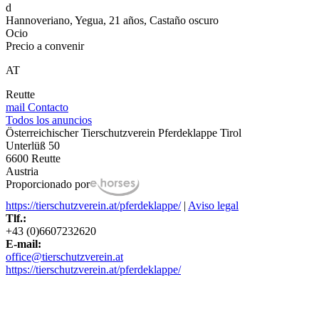
d
Hannoveriano, Yegua, 21 años, Castaño oscuro
Ocio
Precio a convenir
AT
Reutte
mail
Contacto
Todos los anuncios
Österreichischer Tierschutzverein Pferdeklappe Tirol
Unterlüß 50
6600 Reutte
Austria
Proporcionado por
https://tierschutzverein.at/pferdeklappe/
|
Aviso legal
Tlf.:
+43 (0)6607232620
E-mail:
office@tierschutzverein.at
https://tierschutzverein.at/pferdeklappe/