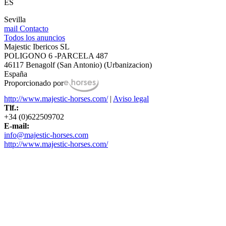
ES
Sevilla
mail
Contacto
Todos los anuncios
Majestic Ibericos SL
POLIGONO 6 -PARCELA 487
46117 Benagolf (San Antonio) (Urbanizacion)
España
Proporcionado por
http://www.majestic-horses.com/
|
Aviso legal
Tlf.:
+34 (0)622509702
E-mail:
info@majestic-horses.com
http://www.majestic-horses.com/