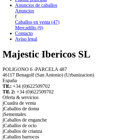
Anuncios de caballos
Anuncios
f
Caballos en venta (47)
Mercadillo (9)
Contacto
Aviso legal
Majestic Ibericos SL
POLIGONO 6 -PARCELA 487
46117 Benagolf (San Antonio) (Urbanizacion)
España
Tlf.:
+34 (0)622509702
Tlf. 2:
+34 (0)622509702
Oferta & servicios
j
Cuadra de venta
j
Caballos de doma
j
Sementales
j
Caballos de enganche
j
Caballos de ocio
j
Caballos de crianza
j
Caballos barrocos