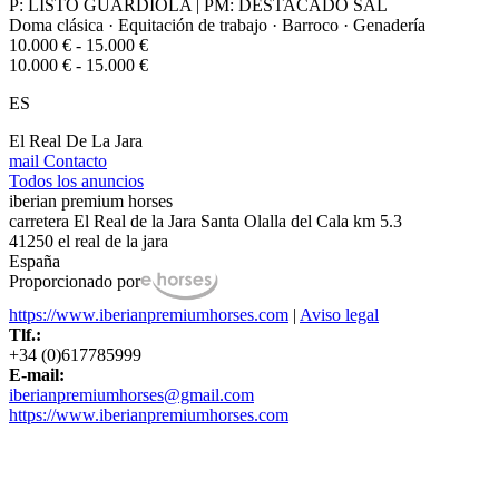
P: LISTO GUARDIOLA | PM: DESTACADO SAL
Doma clásica · Equitación de trabajo · Barroco · Genadería
10.000 € - 15.000 €
10.000 € - 15.000 €
ES
El Real De La Jara
mail
Contacto
Todos los anuncios
iberian premium horses
carretera El Real de la Jara Santa Olalla del Cala km 5.3
41250 el real de la jara
España
Proporcionado por
https://www.iberianpremiumhorses.com
|
Aviso legal
Tlf.:
+34 (0)617785999
E-mail:
iberianpremiumhorses@gmail.com
https://www.iberianpremiumhorses.com