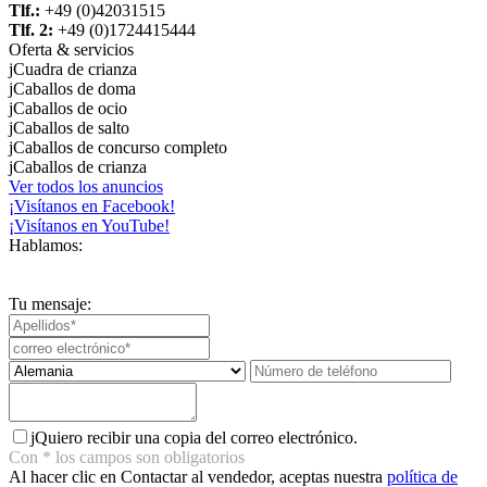
Tlf.:
+49 (0)42031515
Tlf. 2:
+49 (0)1724415444
Oferta & servicios
j
Cuadra de crianza
j
Caballos de doma
j
Caballos de ocio
j
Caballos de salto
j
Caballos de concurso completo
j
Caballos de crianza
Ver todos los anuncios
¡Visítanos en Facebook!
¡Visítanos en YouTube!
Hablamos:
Tu mensaje:
j
Quiero recibir una copia del correo electrónico.
Con
*
los campos son obligatorios
Al hacer clic en Contactar al vendedor, aceptas nuestra
política de