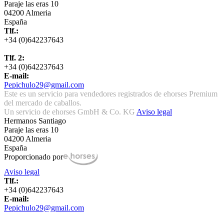
Paraje las eras 10
04200 Almeria
España
Tlf.:
+34 (0)642237643
Tlf. 2:
+34 (0)642237643
E-mail:
Pepichulo29@gmail.com
Este es un servicio para vendedores registrados de ehorses Premium
del mercado de caballos.
Un servicio de ehorses GmbH & Co. KG
Aviso legal
Hermanos Santiago
Paraje las eras 10
04200 Almeria
España
Proporcionado por
Aviso legal
Tlf.:
+34 (0)642237643
E-mail:
Pepichulo29@gmail.com