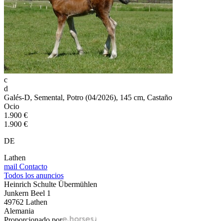
c
d
Galés-D, Semental, Potro (04/2026), 145 cm, Castaño
Ocio
1.900 €
1.900 €
DE
Lathen
mail
Contacto
Todos los anuncios
Heinrich Schulte Übermühlen
Junkern Beel 1
49762 Lathen
Alemania
Proporcionado por