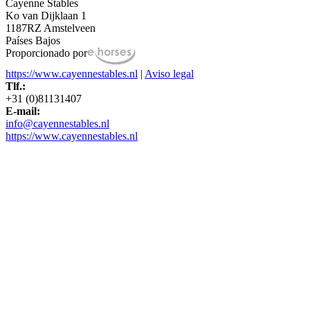
Cayenne Stables
Ko van Dijklaan 1
1187RZ Amstelveen
Países Bajos
Proporcionado por
https://www.cayennestables.nl
|
Aviso legal
Tlf.:
+31 (0)81131407
E-mail:
info@cayennestables.nl
https://www.cayennestables.nl