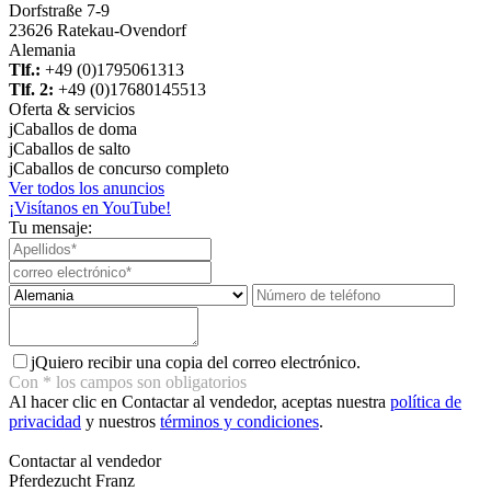
Dorfstraße 7-9
23626 Ratekau-Ovendorf
Alemania
Tlf.:
+49 (0)1795061313
Tlf. 2:
+49 (0)17680145513
Oferta & servicios
j
Caballos de doma
j
Caballos de salto
j
Caballos de concurso completo
Ver todos los anuncios
¡Visítanos en YouTube!
Tu mensaje:
j
Quiero recibir una copia del correo electrónico.
Con
*
los campos son obligatorios
Al hacer clic en Contactar al vendedor, aceptas nuestra
política de
privacidad
y nuestros
términos y condiciones
.
Contactar al vendedor
Pferdezucht Franz