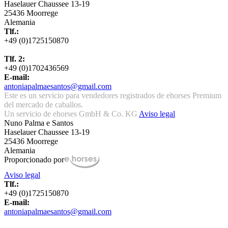
Haselauer Chaussee 13-19
25436 Moorrege
Alemania
Tlf.:
+49 (0)1725150870
Tlf. 2:
+49 (0)1702436569
E-mail:
antoniapalmaesantos@gmail.com
Este es un servicio para vendedores registrados de ehorses Premium
del mercado de caballos.
Un servicio de ehorses GmbH & Co. KG
Aviso legal
Nuno Palma e Santos
Haselauer Chaussee 13-19
25436 Moorrege
Alemania
Proporcionado por
Aviso legal
Tlf.:
+49 (0)1725150870
E-mail:
antoniapalmaesantos@gmail.com