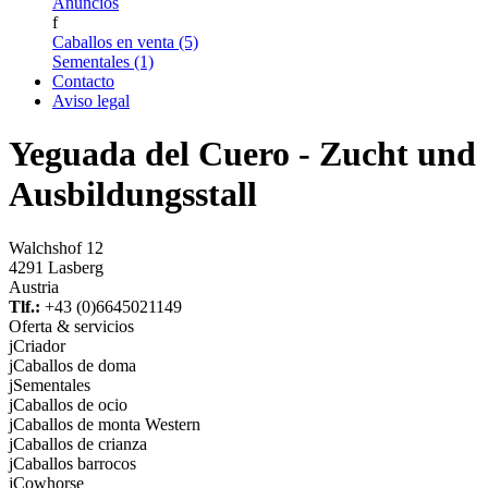
Anuncios
f
Caballos en venta (5)
Sementales (1)
Contacto
Aviso legal
Yeguada del Cuero - Zucht und
Ausbildungsstall
Walchshof 12
4291 Lasberg
Austria
Tlf.:
+43 (0)6645021149
Oferta & servicios
j
Criador
j
Caballos de doma
j
Sementales
j
Caballos de ocio
j
Caballos de monta Western
j
Caballos de crianza
j
Caballos barrocos
j
Cowhorse