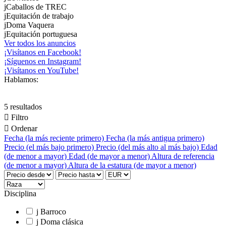
j
Caballos de TREC
j
Equitación de trabajo
j
Doma Vaquera
j
Equitación portuguesa
Ver todos los anuncios
¡Visítanos en Facebook!
¡Síguenos en Instagram!
¡Visítanos en YouTube!
Hablamos:
5 resultados

Filtro

Ordenar
Fecha (la más reciente primero)
Fecha (la más antigua primero)
Precio (el más bajo primero)
Precio (del más alto al más bajo)
Edad
(de menor a mayor)
Edad (de mayor a menor)
Altura de referencia
(de menor a mayor)
Altura de la estatura (de mayor a menor)
Disciplina
j
Barroco
j
Doma clásica