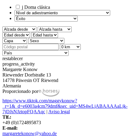
j
Doma clásica
restablecer
progress_activity
Margarete Konow
Riewender Dorfstraße 13
14778 Päwesin OT Riewend
Alemania
Proporcionado por
https://www.tiktok.com/maggykonow?
_r=1&_d=e6003a4cm79dmf&sec_uid=MS4wLjABAAAAaLjk-
7jDJsNJztopFQAAqc
|
Aviso legal
Tlf.:
+49 (0)1724895873
E-mail:
margaretekonow@yahoo.de