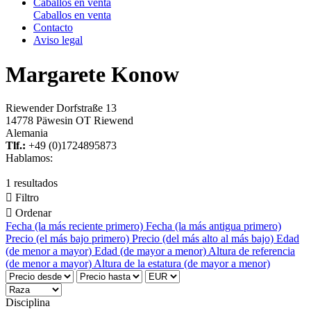
Caballos en venta
Caballos en venta
Contacto
Aviso legal
Margarete Konow
Riewender Dorfstraße 13
14778 Päwesin OT Riewend
Alemania
Tlf.:
+49 (0)1724895873
Hablamos:
1 resultados

Filtro

Ordenar
Fecha (la más reciente primero)
Fecha (la más antigua primero)
Precio (el más bajo primero)
Precio (del más alto al más bajo)
Edad
(de menor a mayor)
Edad (de mayor a menor)
Altura de referencia
(de menor a mayor)
Altura de la estatura (de mayor a menor)
Disciplina