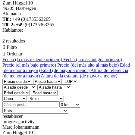
Zum Hüggel 10
49205 Hasbergen
Alemania
Tlf.:
+49 (0)1735363265
Tlf. 2:
+49 (0)1735363265
Hablamos:
2 resultados

Filtro

Ordenar
Fecha (la más reciente primero)
Fecha (la más antigua primero)
Precio (el más bajo primero)
Precio (del más alto al más bajo)
Edad
(de menor a mayor)
Edad (de mayor a menor)
Altura de referencia
(de menor a mayor)
Altura de la estatura (de mayor a menor)
restablecer
progress_activity
Marc Johannsmann
Zum Hüggel 10