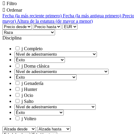

Filtro

Ordenar
Fecha (la más reciente primero)
Fecha (la más antigua primero)
Precio
mayor)
Altura de la estatura (de mayor a menor)
Disciplina
j
Completo
j
Doma clásica
j
Genadería
j
Hunter
j
Ocio
j
Salto
j
Volteo