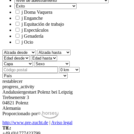
j
Doma Vaquera
j
Enganche
j
Equitación de trabajo
j
Espectáculos
j
Genadería
j
Ocio
restablecer
progress_activity
Andalusiergestuet Polenz bei Leipzig
Trebsenerstr 3
04821 Polenz
Alemania
Proporcionado por
http://www.pre-zucht.de
|
Aviso legal
Tlf.:
+49 (0)1777423799