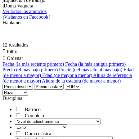
j
Equitación de trabajo
j
Doma Vaquera
Ver todos los anuncios
¡Visítanos en Facebook!
Hablamos:
12 resultados

Filtro

Ordenar
Fecha (la más reciente primero)
Fecha (la más antigua primero)
Precio (el más bajo primero)
Precio (del más alto al más bajo)
Edad
(de menor a mayor)
Edad (de mayor a menor)
Altura de referencia
(de menor a mayor)
Altura de la estatura (de mayor a menor)
Disciplina
j
Barroco
j
Completo
j
Doma clásica