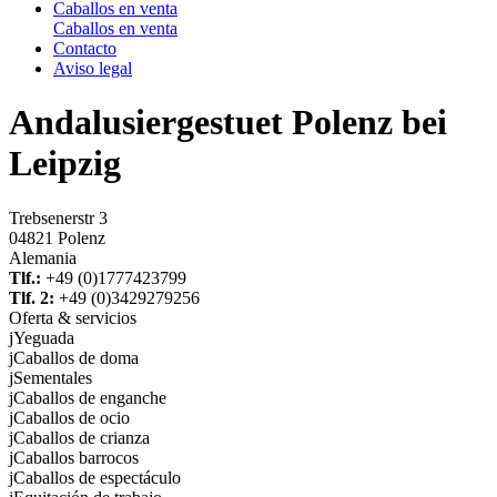
Caballos en venta
Caballos en venta
Contacto
Aviso legal
Andalusiergestuet Polenz bei
Leipzig
Trebsenerstr 3
04821 Polenz
Alemania
Tlf.:
+49 (0)1777423799
Tlf. 2:
+49 (0)3429279256
Oferta & servicios
j
Yeguada
j
Caballos de doma
j
Sementales
j
Caballos de enganche
j
Caballos de ocio
j
Caballos de crianza
j
Caballos barrocos
j
Caballos de espectáculo